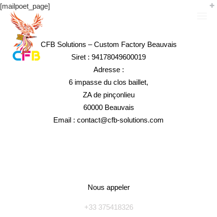
[mailpoet_page]
INFOS LÉGALES
CFB Solutions – Custom Factory Beauvais
Siret : 94178049600019
Adresse :
6 impasse du clos baillet,
ZA de pinçonlieu
60000 Beauvais
Email : contact@cfb-solutions.com
NOUS APPELER
Nous appeler
+33 375418326